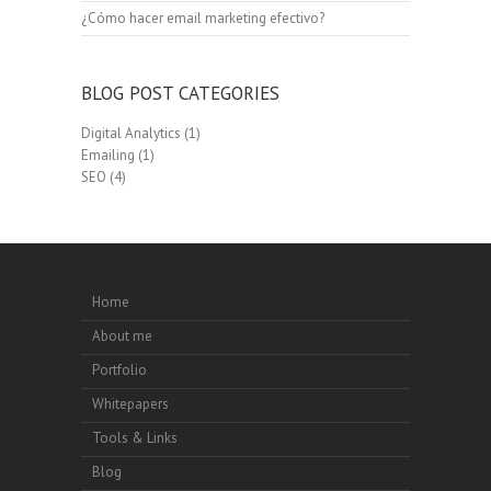
¿Cómo hacer email marketing efectivo?
BLOG POST CATEGORIES
Digital Analytics
(1)
Emailing
(1)
SEO
(4)
Home
About me
Portfolio
Whitepapers
Tools & Links
Blog