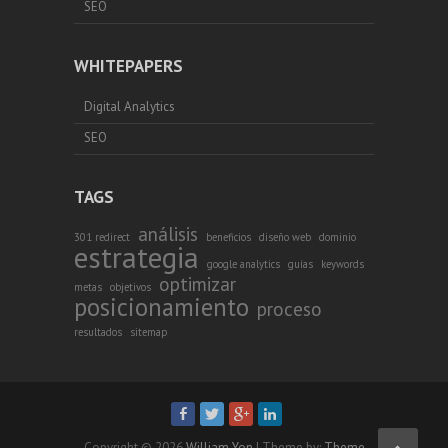
SEO
WHITEPAPERS
Digital Analytics
SEO
TAGS
análisis
301 redirect
beneficios
diseño web
dominio
estrategia
google analytics
guías
keywords
optimizar
metas
objetivos
posicionamiento
proceso
resultados
sitemap
Copyright © 2026
William Yon
| Theme by:
Theme